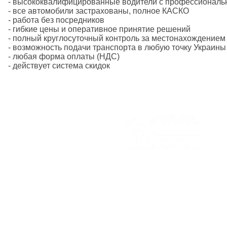
- высококвалифицированные водители с профессионал
- все автомобили застрахованы, полное КАСКО
- работа без посредников
- гибкие цены и оперативное принятие решений
- полный круглосуточный контроль за местонахождением
- возможность подачи транспорта в любую точку Украины
- любая форма оплаты (НДС)
- действует система скидок
+38 (097) 99 555 22
+38 (050) 8 015 015
Skype Konoplitskiy
info@shchepovoz.com.ua